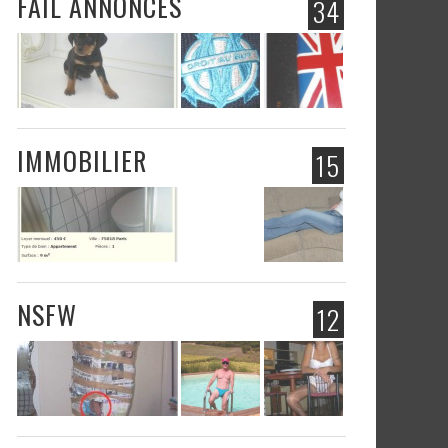
FAIL ANNONCES
34
IMMOBILIER
15
NSFW
12