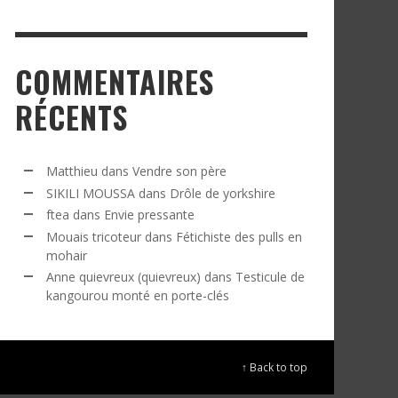
COMMENTAIRES
RÉCENTS
Matthieu
dans
Vendre son père
SIKILI MOUSSA
dans
Drôle de yorkshire
ftea
dans
Envie pressante
Mouais tricoteur
dans
Fétichiste des pulls en
mohair
Anne quievreux (quievreux)
dans
Testicule de
kangourou monté en porte-clés
↑ Back to top