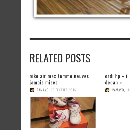
RELATED POSTS
nike air max femme neuves
ordi hp « i
jamais mises
dedan »
PAMAYO
,
19 FÉVRIER 2016
PAMAYO
,
18