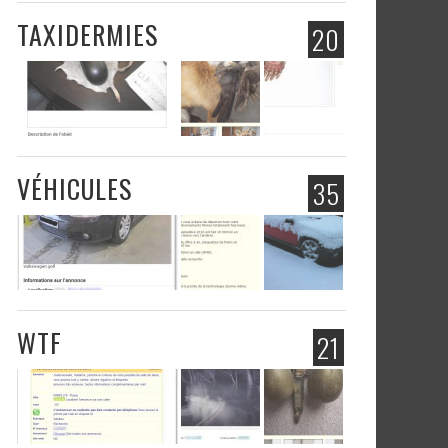
TAXIDERMIES
20
VÉHICULES
35
WTF
21