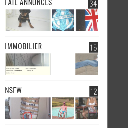
FAIL ANNONCES
34
IMMOBILIER
15
NSFW
12