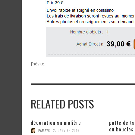
J’hésite…
RELATED POSTS
décoration animalière
patte de t
ou boucles 
PAMAYO
,
27 JANVIER 2016