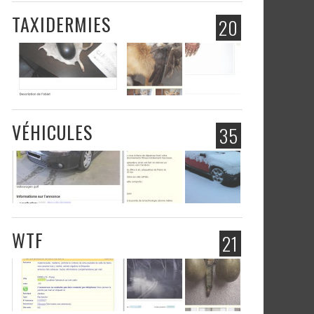
TAXIDERMIES
20
VÉHICULES
35
WTF
21