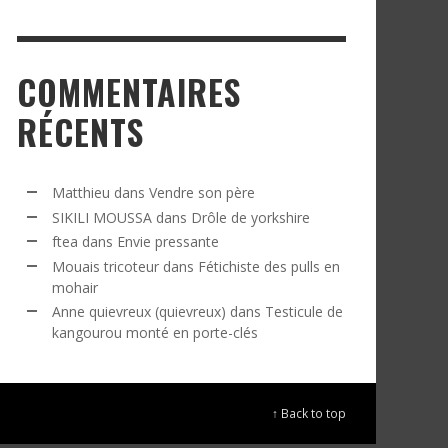
COMMENTAIRES
RÉCENTS
Matthieu
dans
Vendre son père
SIKILI MOUSSA
dans
Drôle de yorkshire
ftea
dans
Envie pressante
Mouais tricoteur
dans
Fétichiste des pulls en
mohair
Anne quievreux (quievreux)
dans
Testicule de
kangourou monté en porte-clés
↑ Back to top