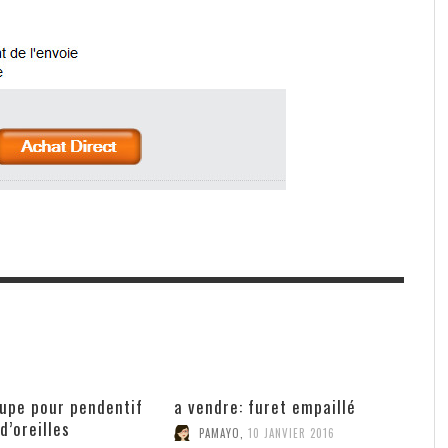
aupe pour pendentif
a vendre: furet empaillé
d’oreilles
PAMAYO
,
10 JANVIER 2016