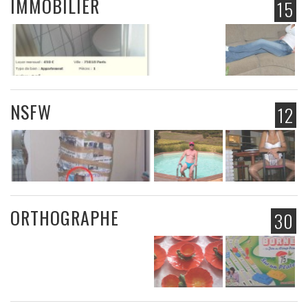
IMMOBILIER
15
NSFW
12
ORTHOGRAPHE
30