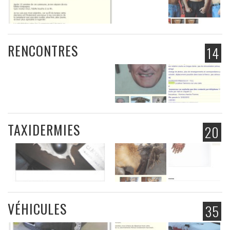
RENCONTRES
14
TAXIDERMIES
20
VÉHICULES
35