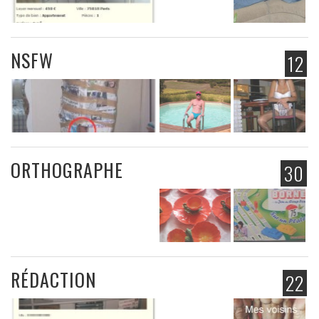
NSFW
12
ORTHOGRAPHE
30
RÉDACTION
22