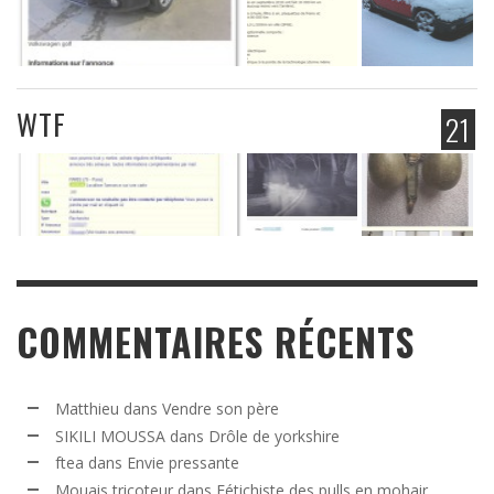
WTF
21
COMMENTAIRES RÉCENTS
Matthieu
dans
Vendre son père
SIKILI MOUSSA
dans
Drôle de yorkshire
ftea
dans
Envie pressante
Mouais tricoteur
dans
Fétichiste des pulls en mohair