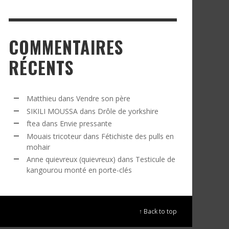
COMMENTAIRES
RÉCENTS
Matthieu
dans
Vendre son père
SIKILI MOUSSA
dans
Drôle de yorkshire
ftea
dans
Envie pressante
Mouais tricoteur
dans
Fétichiste des pulls en
mohair
Anne quievreux (quievreux)
dans
Testicule de
kangourou monté en porte-clés
↑ Back to top