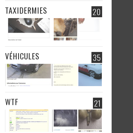
TAXIDERMIES
20
VÉHICULES
35
WTF
21