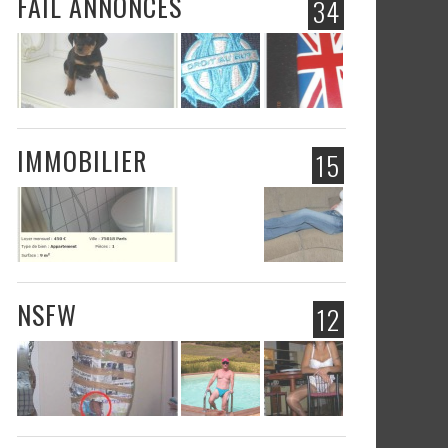
FAIL ANNONCES
34
IMMOBILIER
15
NSFW
12