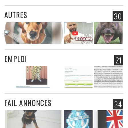
AUTRES
30
EMPLOI
21
FAIL ANNONCES
34