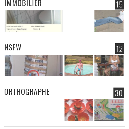
IMMOBILIER
15
NSFW
12
ORTHOGRAPHE
30