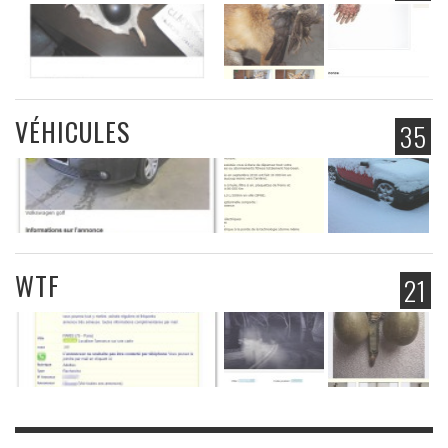
VÉHICULES
35
WTF
21